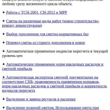
любому срезу жизненного цикла объекта.
✦
Работа с ТСН-2001, СН-2012 и МРР
✦
Сметы на различные виды работ (новое строительство,
ремонт, реконструкция)
✦
Выбор дополнения для сметно-нормативных баз
✦
Перевод сметы из старого дополнения в новое
✦ Автоматическое применение индексов пересчета в текущий
уровень цен
✦
Автоматическое применение норм накладных расходов и
сметной прибыли
✦ Автоматическая экспертиза сметной документации на
соответствие СНБ, правомерность применения поправок,
норм накладных расходов и сметной прибыли и корректность
индексов пересчета
✦
Выделение и замена ресурсов в расценке
✦
Выделение позиций цветом. Использование цвета при