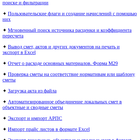
поиске и фильтрации
✦
Пользовательские флаги и создание начислений с помощью
них
✦
Мгновенный поиск источника расценки и коэффициента
пересчета
✦
Вывод смет, актов и других документов на печать и
экспорт в Excel
✦
Отчет о расходе основных материалов. Форма М29
✦
Проверка сметы на соответствие нормативам или шаблону
сметы
✦
Загрузка акта из файла
✦
Автоматизированное объединение локальных смет в
объектные и сводные сметы
✦
Экспорт и импорт АРПС
✦
Импорт прайс листов в формате Еxcel