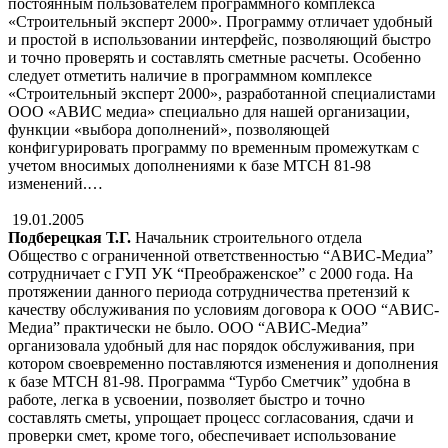
постоянным пользователем программного комплекса
«Строительный эксперт 2000». Программу отличает удобный
и простой в использовании интерфейс, позволяющий быстро
и точно проверять и составлять сметные расчеты. Особенно
следует отметить наличие в программном комплексе
«Строительный эксперт 2000», разработанной специалистами
ООО «АВИС медиа» специально для нашей организации,
функции «выбора дополнений», позволяющей
конфигурировать программу по временным промежуткам с
учетом вносимых дополнениями к базе МТСН 81-98
изменений.…
19.01.2005
Подберецкая Т.Г.
Начальник строительного отдела
Общество с ограниченной ответственностью “АВИС-Медиа”
сотрудничает с ГУП УК “Преображенское” с 2000 года. На
протяжении данного периода сотрудничества претензий к
качеству обслуживания по условиям договора к ООО “АВИС-
Медиа” практически не было. ООО “АВИС-Медиа”
организовала удобный для нас порядок обслуживания, при
котором своевременно поставляются изменения и дополнения
к базе МТСН 81-98. Программа “Турбо Сметчик” удобна в
работе, легка в усвоении, позволяет быстро и точно
составлять сметы, упрощает процесс согласования, сдачи и
проверки смет, кроме того, обеспечивает использование