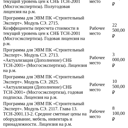
текущий уровень цен к СНБ ТСН-2001
место
₽
(Мосгосэкспертиза). Полугодовая
лицензия на р.м.
Программа для ЭВМ ПК «Строительный
Эксперт». Модуль СЭ. 2715.
22
Коэффициенты пересчета стоимости в
Рабочее
500,00
текущий уровень цен к СНБ ТСН-2001
место
₽
(Мосгосэкспертиза). Годовая лицензия на
р.м.
Программа для ЭВМ ПК «Строительный
3
Эксперт». Модуль СЭ. 2713.
Рабочее
000,00
«Актуализация (Дополнение) СНБ
место
ТСН-2001» (Мосгосэкспертиза). Лицензия
₽
на р.м.
Программа для ЭВМ ПК «Строительный
10
Эксперт». Модуль СЭ. 2825.
Рабочее
500,00
«Актуализация (Дополнение) СНБ
место
ТСН-2001» (Мосгосэкспертиза), годовая
₽
подписка. Лицензия на р.м.
Программа для ЭВМ ПК «Строительный
8
Эксперт». Модуль СЭ. 2117. Глава 13.
Рабочее
100,00
ТСН-2001.13-2. Средние сметные цены на
место
оборудование, мебель, инвентарь и
₽
принадлежности. Лицензия на р.м.