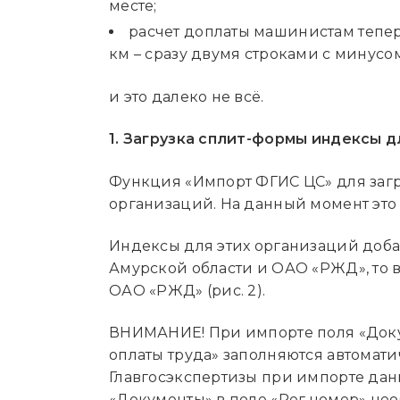
месте;
расчет доплаты машинистам тепер
км – сразу двумя строками с минусо
и это далеко не всё.
1. Загрузка сплит-формы индексы 
Функция «Импорт ФГИС ЦС» для заг
организаций. На данный момент это 
Индексы для этих организаций добав
Амурской области и ОАО «РЖД», то в
ОАО «РЖД» (рис. 2).
ВНИМАНИЕ! При импорте поля «Доку
оплаты труда» заполняются автомат
Главгосэкспертизы при импорте дан
«Документы» в поле «Рег.номер» не