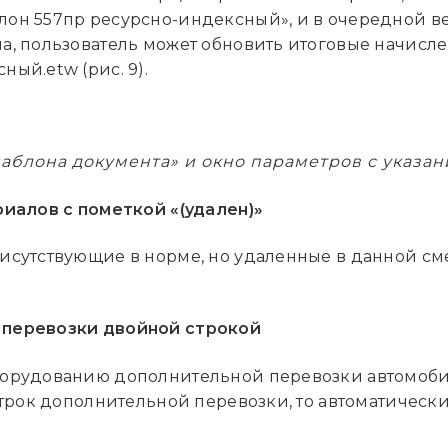
он 557пр ресурсно-индексный», и в очередной в
, пользователь может обновить итоговые начислен
ый.etw (рис. 9).
блона документа» и окно параметров с указа
риалов с пометкой «(удален)»
исутствующие в норме, но удаленные в данной сме
 перевозки двойной строкой
борудованию дополнительной перевозки автомоби
строк дополнительной перевозки, то автоматическ