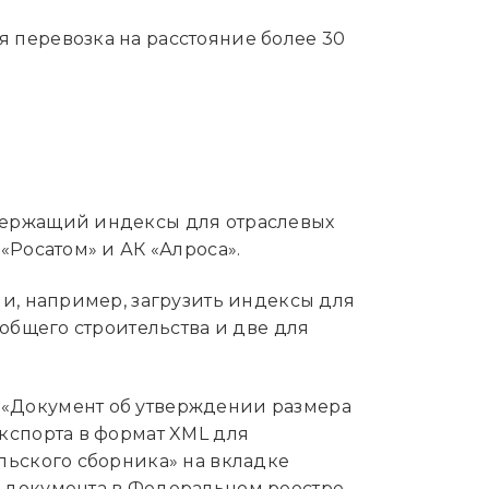
я перевозка на расстояние более 30
держащий индексы для отраслевых
«Росатом» и АК «Алроса».
ли, например, загрузить индексы для
 общего строительства и две для
 «Документ об утверждении размера
кспорта в формат XML для
льского сборника» на вкладке
о документа в Федеральном реестре