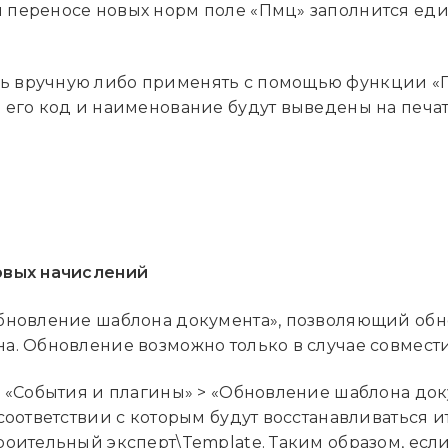
 переносе новых норм поле «Пмц» заполнится еди
ь вручную либо применять с помощью функции 
 его код и наименование будут выведены на печа
овых начислений
бновление шаблона документа», позволяющий обно
а. Обновление возможно только в случае совмест
> «События и плагины» > «Обновление шаблона док
соответствии с которым будут восстанавливаться 
оительный эксперт\Template. Таким образом, если 