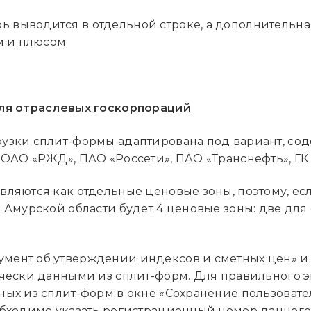
ь выводится в отдельной строке, а дополнительна
м и плюсом
для отраслевых госкорпораций
рузки сплит-формы адаптирована под вариант, со
ОАО «РЖД», ПАО «Россети», ПАО «Транснефть», ГК 
ляются как отдельные ценовые зоны, поэтому, ес
 Амурской области будет 4 ценовые зоны: две для
мент об утверждении индексов и сметных цен» и
ически данными из сплит-форм. Для правильного э
ных из сплит-форм в окне «Сохранение пользовате
обходимо указать регистрационный номер данног