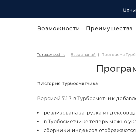
Цены
Возможности
Преимущества
Turbosmetchik
|
База знаний
|
Программа Турбо
Програм
#История Турбосметчика
Версией 7.1.7 в Турбосметчик добав
реализована загрузка индексов д
в Турбосметчике теперь можно ук
сборники индексов отображаются 