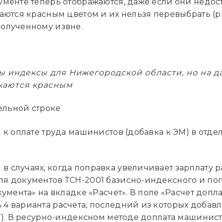
менте теперь отображаются, даже если они недост
ются красным цветом и их нельзя перевыбрать (рис.
олученному извне.
 индексы для Нижегородской области, но на д
жаются красным
дельной строке
 к оплате труда машинистов (добавка к ЭМ) в отде
 случаях, когда поправка увеличивает зарплату р
ля документов ТСН-2001 базисно-индексного и по
умента» на вкладке «Расчет». В поле «Расчет допл
 варианта расчета, последний из которых добавл
7). В ресурно-индексном методе доплата машинист