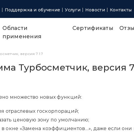
Поддержка и обучение
Услуги
Новости
Контакты
Области
Сертификаты
Отз
применения
сметчик, версия 7.1.7
ма Турбосметчик, версия 7.
лено множество новых функций:
ля отраслевых госкорпораций;
азать ценовую зону по умолчанию;
в окне «Замена коэффициентов…», даже если они 