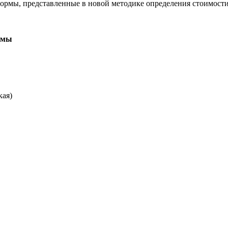
формы, представленные в новой методике определения стоимост
ммы
кая)