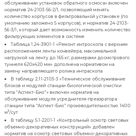
обслуживании установок обратного осмоса» включен
норматив 24-2103-56-2/1, позволяющий менять
количество корпусов в фильтровальной установке (по
умолчанию заложено 5 корпусов), и норматив 24-2103-
56-3/1, который дает возможность изменить количество
фильтрующих элементов в системе
Таблица 1.24-3901-1 «Ремонт интроскопа с верхним
расположением ленты конвейера, максимальной
нагрузкой на ленту до 165 кг, размерами досмотрового
туннеля 620х420 мм» дополнена нормативом на
замену направляющего ролика интраскопа
В таблицу 2.11-2103-3 «Техническое обслуживание
блоков и модулей станции биологической очистки
типа “Аспект-Био”» включен норматив на
обслуживание модуля усреднителя-преаэратора
станции типа “Аспект-Био” производительностью 1400
3
м
/сут
В таблицу 5.1-2201-1 «Контрольный осмотр световых
объемно-декоративных конструкций» добавлен
норматив на осмотр световых объемно-декоративных