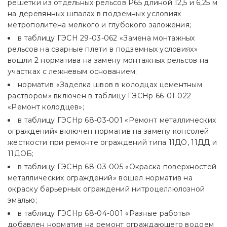
решетки из отдельных рельсов Р65 длиной 12,5 и 6,25 м
на деревянных шпалах в подземных условиях
метрополитена мелкого и глубокого заложения;
в таблицу ГЭСН 29-03-062 «Замена монтажных
рельсов на сварные плети в подземных условиях»
вошли 2 норматива на замену монтажных рельсов на
участках с лежневым основанием;
норматив «Заделка швов в колодцах цементным
раствором» включен в таблицу ГЭСНр 66-01-022
«Ремонт колодцев»;
в таблицу ГЭСНр 68-03-001 «Ремонт металлических
ограждений» включен норматив на замену консолей
жесткости при ремонте ограждений типа 11ДО, 11ДД и
11ДОБ;
в таблицу ГЭСНр 68-03-005 «Окраска поверхностей
металлических ограждений» вошел норматив на
окраску барьерных ограждений нитроцеллюлозной
эмалью;
в таблицу ГЭСНр 68-04-001 «Разные работы»
добавлен норматив на ремонт ограждающего водоем