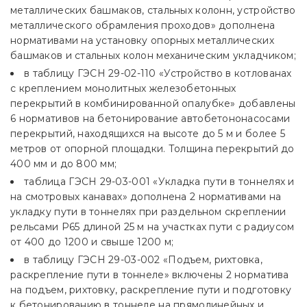
металлических башмаков, стальных колонн, устройство
металлического обрамления проходов» дополнена
нормативами на установку опорных металлических
башмаков и стальных колон механическим укладчиком;
в таблицу ГЭСН 29-02-110 «Устройство в котлованах
с креплением монолитных железобетонных
перекрытий в комбинированной опалубке» добавлены
6 нормативов на бетонирование автобетононасосами
перекрытий, находящихся на высоте до 5 м и более 5
метров от опорной площадки. Толщина перекрытий до
400 мм и до 800 мм;
таблица ГЭСН 29-03-001 «Укладка пути в тоннелях и
на смотровых канавах» дополнена 2 нормативами на
укладку пути в тоннелях при раздельном скреплении
рельсами Р65 длиной 25 м на участках пути с радиусом
от 400 до 1200 и свыше 1200 м;
в таблицу ГЭСН 29-03-002 «Подъем, рихтовка,
раскрепление пути в тоннеле» включены 2 норматива
на подъем, рихтовку, раскрепление пути и подготовку
к бетонированию в тоннеле на прямолинейных и