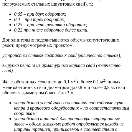
погружаемых стальных шпунтовых свай), т.:
0,65 – при двух оборотах;
0,4 – при трех оборотах;
0,25 – при четырех-пяти оборотах;
0,22 при числе оборотов более пяти.
Дополнительно подсчитываются объемы сопутствующих
работ, предусмотренных проектом:
устройство стыков составных свай (количество стыков);
вырубка бетона из арматурного каркаса свай (количество
свай).
2
2
Железобетонных сечением до 0,1 м
и более 0,1 м
; полых
железо­бетонных свай диаметром до 0,8 м и более 0,8 м, свай-
оболочек диаметром более 2 до 3 м.
устройство устойчивого основания под ходовые пути
копра и кранового оборудования – по соответствующим
сборникам;
устройство траншей для противофильтрационных
завес – объем земляных работ определяется исходя из
ширины траншеи, при­нимаемой в соответствии с