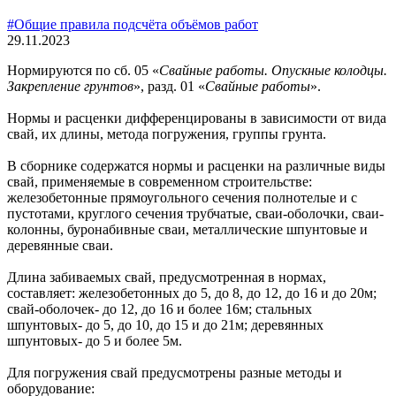
#Общие правила подсчёта объёмов работ
29.11.2023
Нормируются по сб. 05 «
Свайные работы. Опускные колодцы.
Закреп­ление грунтов
», разд. 01 «
Свайные работы
».
Нормы и расценки дифференцированы в зависимости от вида
свай, их длины, метода погружения, группы грунта.
В сборнике содержатся нормы и расценки на различные виды
свай, применяемые в современном строительстве:
железобетонные прямо­угольного сечения полнотелые и с
пустотами, круглого сечения труб­чатые, сваи-оболочки, сваи-
колонны, буронабивные сваи, металличе­ские шпунтовые и
деревянные сваи.
Длина забиваемых свай, предусмотренная в нормах,
составляет: железобетонных до 5, до 8, до 12, до 16 и до 20м;
свай-оболочек- до 12, до 16 и более 16м; стальных
шпунтовых- до 5, до 10, до 15 и до 21м; деревянных
шпунтовых- до 5 и более 5м.
Для погружения свай предусмотрены разные методы и
оборудование: