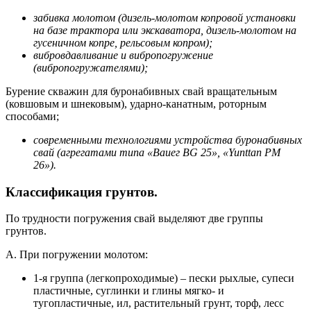
забивка молотом (дизель-молотом копровой установки
на базе трактора или экскаватора, дизель-молотом на
гусеничном копре, рельсовым копром);
вибровдавливание и вибропогружение
(вибропогружателями);
Бурение скважин для буронабивных свай вращательным
(ковшо­вым и шнековым), ударно-канатным, роторным
способами;
современными технологиями устройства буронабивных
свай (агре­гатами типа «Ваuег ВG 25», «Yunttan PM
26»).
Классификация грунтов.
По трудности погружения свай выделяют две группы
грунтов.
А. При погружении молотом:
1-я группа (легкопроходимые) – пески рыхлые, супеси
пластич­ные, суглинки и глины мягко- и
тугопластичные, ил, раститель­ный грунт, торф, лесс