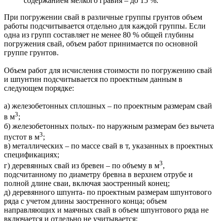
содержанием мелкого гравия – до 15 %.
При погружении свай в различные группы грунтов объем
работы подсчитывается отдельно для каждой группы. Если
одна из групп со­ставляет не менее 80 % общей глубины
погружения свай, объем работ принимается по основной
группе грунтов.
Объем работ для исчисления стоимости по погружению свай
и шпунтин подсчитывается по проектным данным в
следующем порядке:
а) железобетонных сплошных – по проектным размерам свай
3
в м
;
б) железобетонных полых- по наружным размерам без вычета
3
пустот в м
;
в) металлических – по массе свай в т, указанных в проектных
спецификациях;
3
г) деревянных свай из бревен – по объему в м
,
подсчитанному по диаметру бревна в верхнем отрубе и
полной длине сваи, включая за­остренный конец;
д) деревянного шпунта- по проектным размерам шпунтового
ряда с учетом длины заостренного конца; объем
направляющих и маячных свай в объем шпунтового ряда не
включается и отдельно не учитывается;