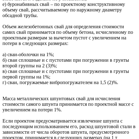
е) буронабивных свай – по проектному конструктивному
объему свай, рассчитываемому по наружному диаметру
обсадной трубы.
Объем железобетонных свай для определения стоимости
самих свай принимается по объему бетона, исчисленному по
проектным размерам за вычетом пустот с увеличением на
потери в следующих размерах:
а) сваи-оболочки на 1%;
б) сваи сплошные и с пустотами при погружении в грунты
второй группы на 2 (3)%;
в) сваи сплошные и с пустотами при погружении в грунты
первой группы на 1%;
г) сваи, погружаемые вибропогружателем на 1,5 (2)%.
Масса металлических шпунтовых свай для исчисления
стоимости самого шпунта принимается по проектной массе с
увеличением на потери 1%.
Если проектом предусматривается извлечение шпунта с
последую­щим использованием его, расход шпунтовой стали в
зависимости от числа оборотов шпунта, предусмотренного
проектом, принимается в следующих размерах (на 1 т