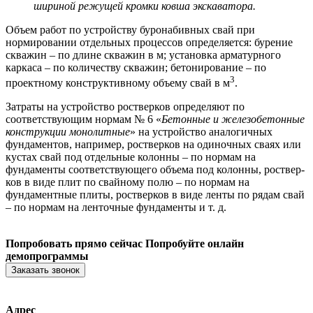
шириной режущей кромки ковша эк­скаватора.
Объем работ по устройству буронабивных свай при
нормировании отдельных процессов определяется: бурение
скважин – по длине сква­жин в м; установка арматурного
каркаса – по количеству скважин; бе­тонирование – по
3
проектному конструктивному объему свай в м
.
Затраты на устройство ростверков определяют по
соответствующим нормам № 6 «
Бетонные и железобетонные
конструкции монолитные
» на устройство аналогичных
фундаментов, например, ростверков на одиночных сваях или
кустах свай под отдельные колонны – по нор­мам на
фундаменты соответствующего объема под колонны, роствер­
ков в виде плит по свайному полю – по нормам на
фундаментные плиты, ростверков в виде ленты по рядам свай
– по нормам на лен­точные фундаменты и т. д.
Попробовать прямо сейчас
Попробуйте онлайн
демопрограммы
Заказать звонок
Адрес