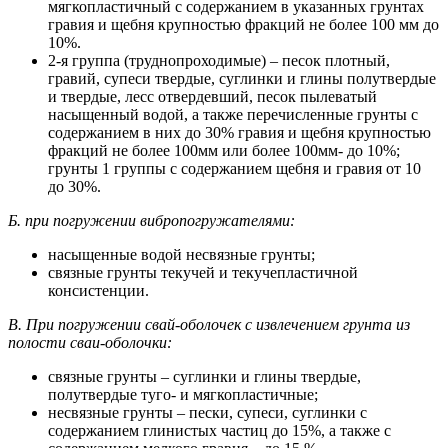
мягкопластичный с содержанием в ука­занных грунтах
гравия и щебня крупностью фракций не более 100 мм до
10%.
2-я группа (труднопроходимые) – песок плотный,
гравий, су­песи твердые, суглинки и глины полутвердые
и твердые, лесс отвердевший, песок пылеватый
насыщенный водой, а также пере­численные грунты с
содержанием в них до 30% гравия и щебня крупностью
фракций не более 100мм или более 100мм- до 10%;
грунты 1 группы с содержанием щебня и гравия от 10
до 30%.
Б. при погружении вибропогружателями:
насыщенные водой несвязные грунты;
связные грунты текучей и текучепластичной
консистенции.
В. При погружении свай-оболочек с извлечением грунта из
полости сваи-оболочки:
связные грунты – суглинки и глины твердые,
полутвердые туго- и мягкопластичные;
несвязные грунты – пески, супеси, суглинки с
содержанием гли­нистых частиц до 15%, а также с